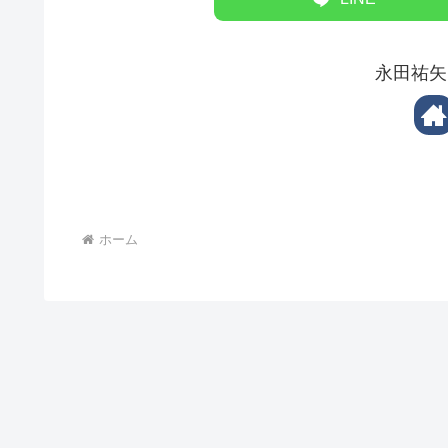
永田祐矢
ホーム